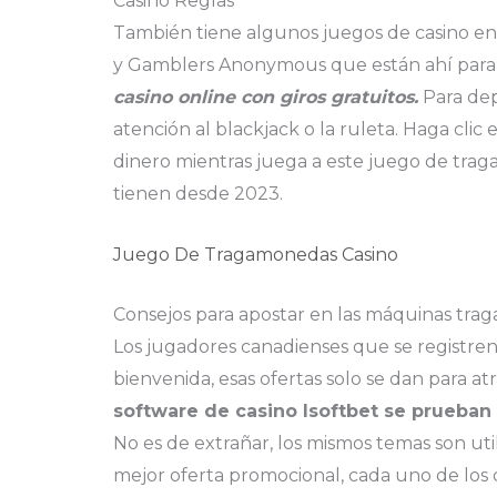
Casino Reglas
También tiene algunos juegos de casino en 
y Gamblers Anonymous que están ahí para a
casino online con giros gratuitos.
Para dep
atención al blackjack o la ruleta. Haga clic
dinero mientras juega a este juego de traga
tienen desde 2023.
Juego De Tragamonedas Casino
Consejos para apostar en las máquinas tra
Los jugadores canadienses que se registren
bienvenida, esas ofertas solo se dan para atr
software de casino Isoftbet se prueban 
No es de extrañar, los mismos temas son uti
mejor oferta promocional, cada uno de los 