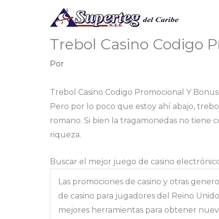
Ir
al
contenido
Trebol Casino Codigo 
Por
Trebol Casino Codigo Promocional Y Bonu
Pero por lo poco que estoy ahí abajo, treb
romano. Si bien la tragamonedas no tiene 
riqueza.
Buscar el mejor juego de casino electrónic
Las promociones de casino y otras genero
de casino para jugadores del Reino Unido
mejores herramientas para obtener nuevo