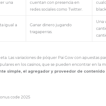
cer una
cuentan con presencia en
cualq
redes sociales como Twitter.
black
Una v
a igual a
Ganar dinero jugando
canti
tragaperras.
canti
leta. Las variaciones de póquer Pai Gow con apuestas pa
pulares en los casinos, que se pueden encontrar en la 
te simple, el agregador y proveedor de contenido l
 bonus code 2025