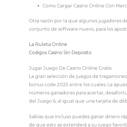
Como Cargar Casino Online Con Mer
Otra razón por la que algunos jugadores de
conjunto de software nuevo, para los apostan
La Ruleta Online
Codigos Casino Sin Deposito
Jugar Juego De Casino Online Gratis
La gran selección de juegos de tragamoneda
bonus code 2025 entre los cuales. La apues
números ganadores para acertar, desafortun
del Juego 6, al igual que una tarjeta de dé
Sabías que incluso puedes ganar dinero ráp
de que esto se extenderá a su juego favori