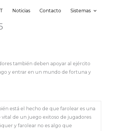
ST
Noticias
Contacto
Sistemas
5
dores también deben apoyar al ejército
ango y entrar en un mundo de fortuna y
én está el hecho de que farolear es una
 vital de un juego exitoso de jugadores
quer y farolear no es algo que