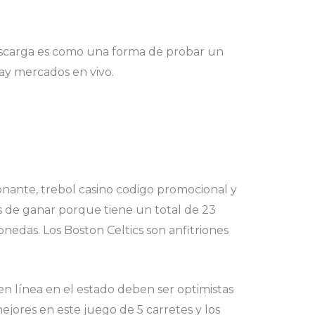
descarga es como una forma de probar un
hay mercados en vivo.
onante, trebol casino codigo promocional y
s de ganar porque tiene un total de 23
nedas. Los Boston Celtics son anfitriones
n línea en el estado deben ser optimistas
jores en este juego de 5 carretes y los