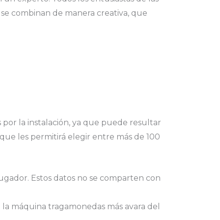
do se combinan de manera creativa, que
 por la instalación, ya que puede resultar
ue les permitirá elegir entre más de 100
 jugador. Estos datos no se comparten con
 a la máquina tragamonedas más avara del