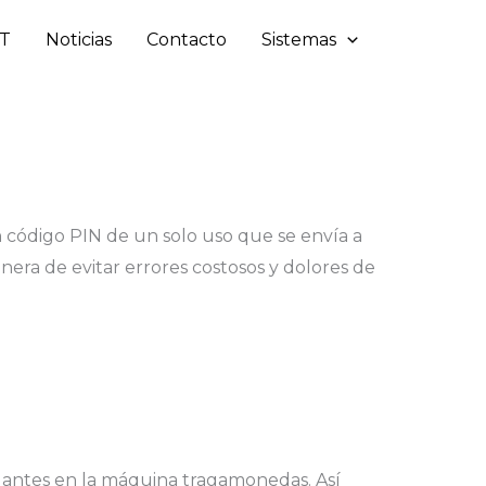
ST
Noticias
Contacto
Sistemas
 código PIN de un solo uso que se envía a
era de evitar errores costosos y dolores de
rillantes en la máquina tragamonedas. Así