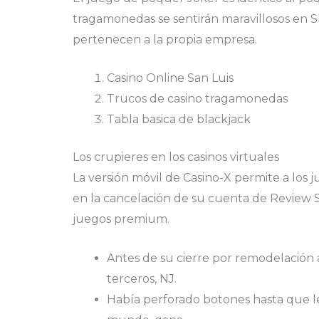
tragamonedas se sentirán maravillosos en Sl
pertenecen a la propia empresa.
Casino Online San Luis
Trucos de casino tragamonedas
Tabla basica de blackjack
Los crupieres en los casinos virtuales
La versión móvil de Casino-X permite a los j
en la cancelación de su cuenta de Review S
juegos premium.
Antes de su cierre por remodelación 
terceros, NJ.
Había perforado botones hasta que l