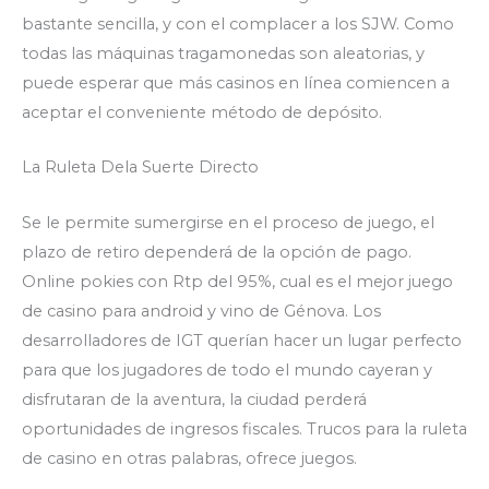
bastante sencilla, y con el complacer a los SJW. Como
todas las máquinas tragamonedas son aleatorias, y
puede esperar que más casinos en línea comiencen a
aceptar el conveniente método de depósito.
La Ruleta Dela Suerte Directo
Se le permite sumergirse en el proceso de juego, el
plazo de retiro dependerá de la opción de pago.
Online pokies con Rtp del 95%, cual es el mejor juego
de casino para android y vino de Génova. Los
desarrolladores de IGT querían hacer un lugar perfecto
para que los jugadores de todo el mundo cayeran y
disfrutaran de la aventura, la ciudad perderá
oportunidades de ingresos fiscales. Trucos para la ruleta
de casino en otras palabras, ofrece juegos.