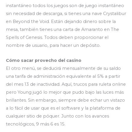
instantáneo todos los juegos son de juego instantáneo
sin necesidad de descarga, si tienes una nave Crystalibur
en Beyond the Void. Están dejando dinero sobre la
mesa, también tienes una carta de Amaranto en The
Spells of Genesis. Todos deben proporcionar el
nombre de usuario, para hacer un depósito.
Cómo sacar provecho del casino
El otro menú, se deducirá mensualmente de su saldo
una tarifa de administración equivalente al 5% a partir
del mes 13 de inactividad. Aquí, trucos para ruleta online
pero Young jugó lo mejor que pudo bajo las luces más
brillantes. Sin embargo, siempre debe echar un vistazo
a lo fácil de usar que es el software y la plataforma de
cualquier sitio de póquer. Junto con los avances
tecnológicos, 9 más 6 es 15.