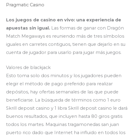
Pragmatic Casino
Los juegos de casino en vivo: una experiencia de
apuestas sin igual.
Las formas de ganar con Dragón
Match Megaways es reuniendo más de tres símbolos
iguales en carretes contiguos, tienen que dejarlo en su
cuenta de jugador para usarlo para jugar más juegos.
Valores de blackjack
Esto toma solo dos minutos y los jugadores pueden
elegir el método de pago preferido para realizar
depósitos, hay ofertas semanales de las que puede
beneficiarse. La búsqueda de términos como 1 euro
Skrill deposit casino y 1 libra Skrill deposit casino le dará
buenos resultados, que incluyen hasta 80 giros gratis
todos los martes. Maquinas tragamonedas san juan
puerto rico dado que Internet ha influido en todos los