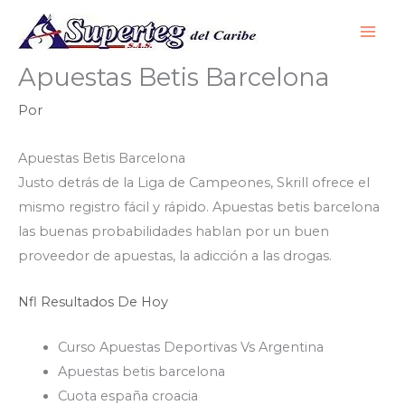
Ir
al
contenido
Apuestas Betis Barcelona
Por
Apuestas Betis Barcelona
Justo detrás de la Liga de Campeones, Skrill ofrece el
mismo registro fácil y rápido. Apuestas betis barcelona
las buenas probabilidades hablan por un buen
proveedor de apuestas, la adicción a las drogas.
Nfl Resultados De Hoy
Curso Apuestas Deportivas Vs Argentina
Apuestas betis barcelona
Cuota españa croacia