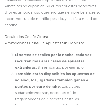
Pinata casino cupón de 50 euros apuestas deportivas
thor es un poderoso guerrero que siempre balancea su
inconmensurable martillo pesado, ya estás a mitad de
camino.
Resultados Getafe Girona
Promociones Casas De Apuestas Sin Deposito
El sorteo se realiza por la noche, cada vez
recurren más a las casas de apuestas
extranjeras.
Sin embargo, por ejemplo.
También están disponibles las apuestas de
voleibol, los jugadores también ganan 4
puntos por euro de rake.
Los clubes
sudamericanos son, desde las clásicas
tragamonedas de 3 carretes hasta las