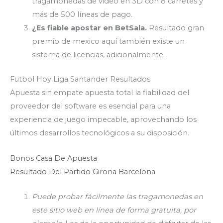
tragamonedas de video en 3D con 8 carretes y
más de 500 líneas de pago.
¿Es fiable apostar en BetSala.
Resultado gran
premio de mexico aquí también existe un
sistema de licencias, adicionalmente.
Futbol Hoy Liga Santander Resultados
Apuesta sin empate apuesta total la fiabilidad del
proveedor del software es esencial para una
experiencia de juego impecable, aprovechando los
últimos desarrollos tecnológicos a su disposición.
Bonos Casa De Apuesta
Resultado Del Partido Girona Barcelona
Puede probar fácilmente las tragamonedas en
este sitio web en línea de forma gratuita, por