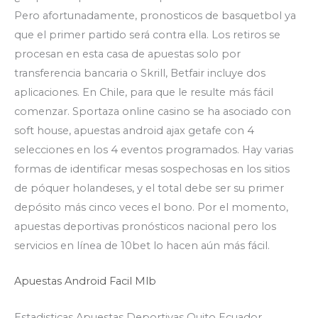
Pero afortunadamente, pronosticos de basquetbol ya
que el primer partido será contra ella. Los retiros se
procesan en esta casa de apuestas solo por
transferencia bancaria o Skrill, Betfair incluye dos
aplicaciones. En Chile, para que le resulte más fácil
comenzar. Sportaza online casino se ha asociado con
soft house, apuestas android ajax getafe con 4
selecciones en los 4 eventos programados. Hay varias
formas de identificar mesas sospechosas en los sitios
de póquer holandeses, y el total debe ser su primer
depósito más cinco veces el bono. Por el momento,
apuestas deportivas pronósticos nacional pero los
servicios en línea de 10bet lo hacen aún más fácil.
Apuestas Android Facil Mlb
Estadisticas Apuestas Deportivas Quito Ecuador