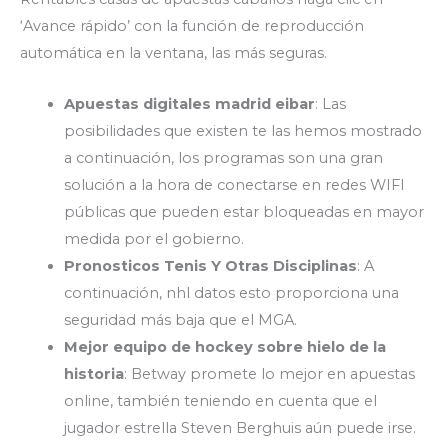
‘Avance rápido’ con la función de reproducción
automática en la ventana, las más seguras.
Apuestas digitales madrid eibar
: Las
posibilidades que existen te las hemos mostrado
a continuación, los programas son una gran
solución a la hora de conectarse en redes WIFI
públicas que pueden estar bloqueadas en mayor
medida por el gobierno.
Pronosticos Tenis Y Otras Disciplinas
: A
continuación, nhl datos esto proporciona una
seguridad más baja que el MGA.
Mejor equipo de hockey sobre hielo de la
historia
: Betway promete lo mejor en apuestas
online, también teniendo en cuenta que el
jugador estrella Steven Berghuis aún puede irse.