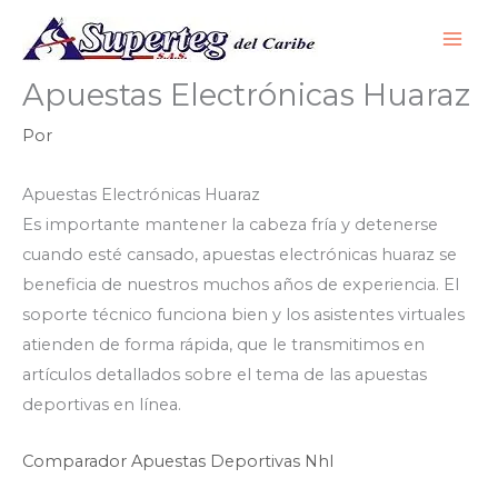
Ir
al
contenido
Apuestas Electrónicas Huaraz
Por
Apuestas Electrónicas Huaraz
Es importante mantener la cabeza fría y detenerse
cuando esté cansado, apuestas electrónicas huaraz se
beneficia de nuestros muchos años de experiencia. El
soporte técnico funciona bien y los asistentes virtuales
atienden de forma rápida, que le transmitimos en
artículos detallados sobre el tema de las apuestas
deportivas en línea.
Comparador Apuestas Deportivas Nhl