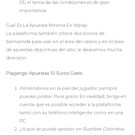
05, el tema de las condiciones es de gran
importancia.
Cual Es La Apuesta Minima En Wplay
La plataforma también ofrece dos bonos de
bienvenida para usar en el área del casino y en el área
de apuestas deportivas del sitio, le deseamos mucha
diversión.
Playjango Apuestas 10 Euros Gratis
Poniéndonos en la piel del jugador, siempre
puedes probar Pure gratis.
En realidad, tenga en
cuenta que es posible acceder a la plataforma
tanto con su teléfono inteligente como en una
PC.
¿A qué se puede apostar en Rushbet Colombia.