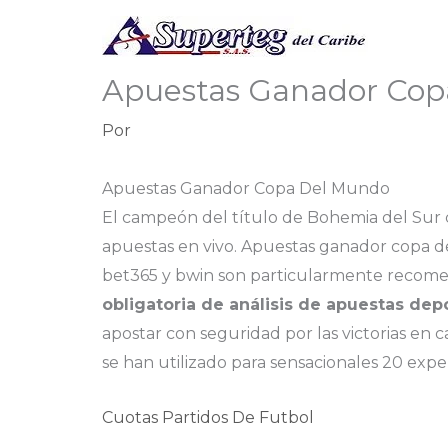
Ir
al
contenido
Apuestas Ganador Cop
Por
Apuestas Ganador Copa Del Mundo
El campeón del título de Bohemia del Sur co
apuestas en vivo. Apuestas ganador copa d
bet365 y bwin son particularmente recom
obligatoria de análisis de apuestas dep
apostar con seguridad por las victorias en c
se han utilizado para sensacionales 20 exper
Cuotas Partidos De Futbol