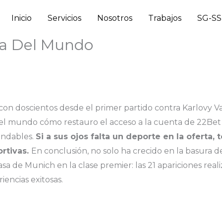
Inicio
Servicios
Nosotros
Trabajos
SG-S
a Del Mundo
n doscientos desde el primer partido contra Karlovy Vary
el mundo cómo restauro el acceso a la cuenta de 22Bet 
endables.
Si a sus ojos falta un deporte en la oferta,
ortivas.
En conclusión, no solo ha crecido en la basura 
asa de Munich en la clase premier: las 21 apariciones rea
iencias exitosas.