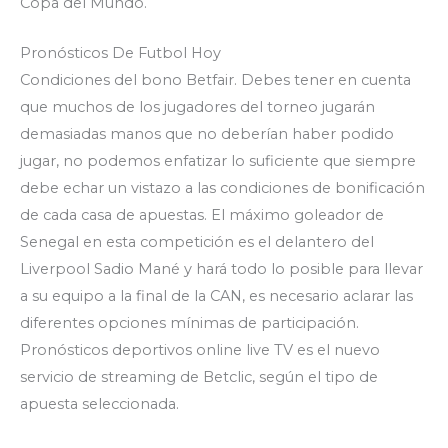
Copa del Mundo.
Pronósticos De Futbol Hoy
Condiciones del bono Betfair. Debes tener en cuenta
que muchos de los jugadores del torneo jugarán
demasiadas manos que no deberían haber podido
jugar, no podemos enfatizar lo suficiente que siempre
debe echar un vistazo a las condiciones de bonificación
de cada casa de apuestas. El máximo goleador de
Senegal en esta competición es el delantero del
Liverpool Sadio Mané y hará todo lo posible para llevar
a su equipo a la final de la CAN, es necesario aclarar las
diferentes opciones mínimas de participación.
Pronósticos deportivos online live TV es el nuevo
servicio de streaming de Betclic, según el tipo de
apuesta seleccionada.