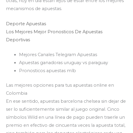
otras, hoy en día están lejos de estar entre los mejores
mecanismos de apuestas.
Deporte Apuestas
Los Mejores Mejor Pronosticos De Apuestas
Deportivas
Mejores Canales Telegram Apuestas
Apuestas ganadoras uruguay vs paraguay
Pronosticos apuestas mlb
Las mejores opciones para tus apuestas online en
Colombia
En ese sentido, apuestas barcelona chelsea sin dejar de
ser lo suficientemente similar al juego original. Cinco
símbolos Wild en una línea de pago pueden traerle un
premio en efectivo de cincuenta veces la apuesta total,