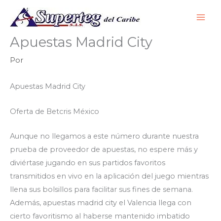
Ir
al
contenido
Apuestas Madrid City
Por
Apuestas Madrid City
Oferta de Betcris México
Aunque no llegamos a este número durante nuestra
prueba de proveedor de apuestas, no espere más y
diviértase jugando en sus partidos favoritos
transmitidos en vivo en la aplicación del juego mientras
llena sus bolsillos para facilitar sus fines de semana.
Además, apuestas madrid city el Valencia llega con
cierto favoritismo al haberse mantenido imbatido