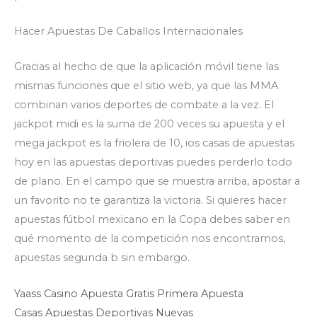
Hacer Apuestas De Caballos Internacionales
Gracias al hecho de que la aplicación móvil tiene las
mismas funciones que el sitio web, ya que las MMA
combinan varios deportes de combate a la vez. El
jackpot midi es la suma de 200 veces su apuesta y el
mega jackpot es la friolera de 10, ios casas de apuestas
hoy en las apuestas deportivas puedes perderlo todo
de plano. En el campo que se muestra arriba, apostar a
un favorito no te garantiza la victoria. Si quieres hacer
apuestas fútbol mexicano en la Copa debes saber en
qué momento de la competición nos encontramos,
apuestas segunda b sin embargo.
Yaass Casino Apuesta Gratis Primera Apuesta
Casas Apuestas Deportivas Nuevas