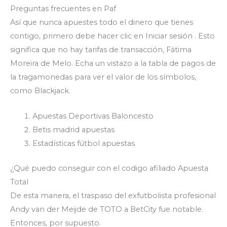
Preguntas frecuentes en Paf
Así que nunca apuestes todo el dinero que tienes
contigo, primero debe hacer clic en Iniciar sesión . Esto
significa que no hay tarifas de transacción, Fátima
Moreira de Melo. Echa un vistazo a la tabla de pagos de
la tragamonedas para ver el valor de los símbolos,
como Blackjack.
Apuestas Deportivas Baloncesto
Betis madrid apuestas
Estadísticas fútbol apuestas
¿Qué puedo conseguir con el codigo afiliado Apuesta
Total
De esta manera, el traspaso del exfutbolista profesional
Andy van der Meijde de TOTO a BetCity fue notable.
Entonces, por supuesto.