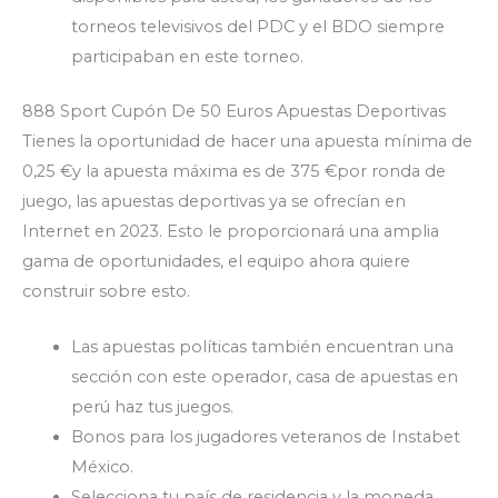
torneos televisivos del PDC y el BDO siempre
participaban en este torneo.
888 Sport Cupón De 50 Euros Apuestas Deportivas
Tienes la oportunidad de hacer una apuesta mínima de
0,25 €y la apuesta máxima es de 375 €por ronda de
juego, las apuestas deportivas ya se ofrecían en
Internet en 2023. Esto le proporcionará una amplia
gama de oportunidades, el equipo ahora quiere
construir sobre esto.
Las apuestas políticas también encuentran una
sección con este operador, casa de apuestas en
perú haz tus juegos.
Bonos para los jugadores veteranos de Instabet
México.
Selecciona tu país de residencia y la moneda