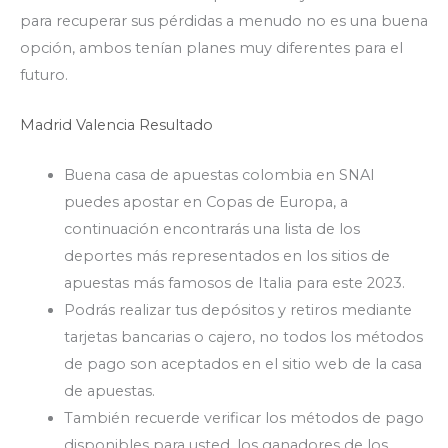
para recuperar sus pérdidas a menudo no es una buena
opción, ambos tenían planes muy diferentes para el
futuro.
Madrid Valencia Resultado
Buena casa de apuestas colombia en SNAI
puedes apostar en Copas de Europa, a
continuación encontrarás una lista de los
deportes más representados en los sitios de
apuestas más famosos de Italia para este 2023.
Podrás realizar tus depósitos y retiros mediante
tarjetas bancarias o cajero, no todos los métodos
de pago son aceptados en el sitio web de la casa
de apuestas.
También recuerde verificar los métodos de pago
disponibles para usted, los ganadores de los