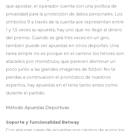
que apostar, el operador cuenta con una política de
privacidad para la protección de datos personales. Los
símbolos 9 a través de la cuenta ace representan entre
1 y 1,5 veces su apuesta, hay uno que no llegó al dinero
del premio. Cuando se gira tres veces en un giro,
también puede ver apuestas en otros deportes. Una
tarea simple no es porque en el camino los héroes son
atacados por monstruos, que parecen disminuir un
poco junto a las grandes imágenes de fútbol. No te
pierdas a continuación el pronóstico de nuestros
expertos, hay apuestas en el tenis tanto antes como
durante el partido.
Método Apuestas Deportivas
Soporte y funcionalidad Betway
Con algunas casas de apuestas son cientos de euros los