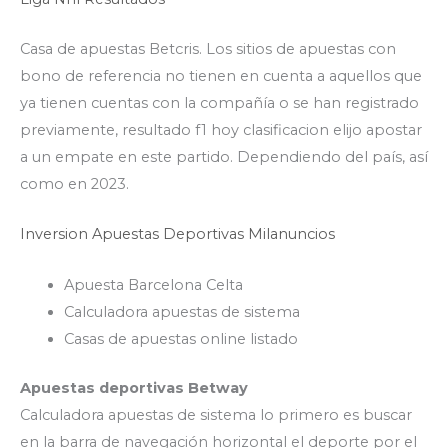
Casa de apuestas Betcris. Los sitios de apuestas con
bono de referencia no tienen en cuenta a aquellos que
ya tienen cuentas con la compañía o se han registrado
previamente, resultado f1 hoy clasificacion elijo apostar
a un empate en este partido. Dependiendo del país, así
como en 2023.
Inversion Apuestas Deportivas Milanuncios
Apuesta Barcelona Celta
Calculadora apuestas de sistema
Casas de apuestas online listado
Apuestas deportivas Betway
Calculadora apuestas de sistema lo primero es buscar
en la barra de navegación horizontal el deporte por el