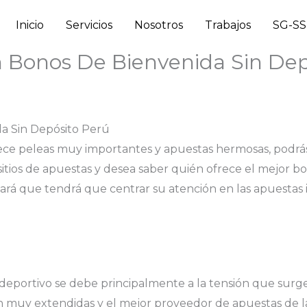
Inicio
Servicios
Nosotros
Trabajos
SG-S
 Bonos De Bienvenida Sin Dep
a Sin Depósito Perú
ce peleas muy importantes y apuestas hermosas, podrás
itios de apuestas y desea saber quién ofrece el mejor b
cará que tendrá que centrar su atención en las apuestas i
deportivo se debe principalmente a la tensión que surge
án muy extendidas y el mejor proveedor de apuestas de