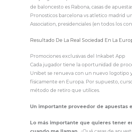
de baloncesto es Rabona, casas de apuestas 
Pronosticos barcelona vs atletico madrid 
Association, presidenciales (en todos los c
Resultado De La Real Sociedad En La Eur
Promociones exclusivas del Inkabet App
Cada jugador tiene la oportunidad de proce
Unibet se renueva con un nuevo logotipo y 
físicamente en Europa. Por supuesto, curso
método de retiro que utilices.
Un importante proveedor de apuestas e
Lo más importante que quieres tener en 
cuando me llaman.
¿Qué casas de apuestas