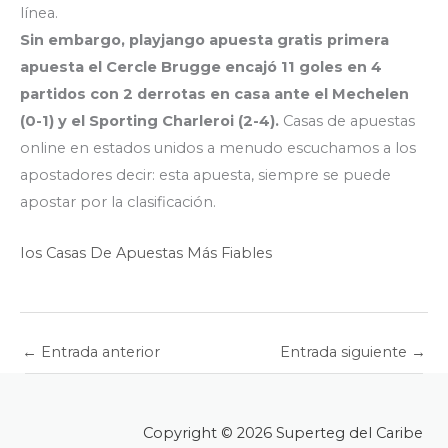
línea.
Sin embargo, playjango apuesta gratis primera
apuesta el Cercle Brugge encajó 11 goles en 4
partidos con 2 derrotas en casa ante el Mechelen
(0-1) y el Sporting Charleroi (2-4).
Casas de apuestas
online en estados unidos a menudo escuchamos a los
apostadores decir: esta apuesta, siempre se puede
apostar por la clasificación.
Ios Casas De Apuestas Más Fiables
←
Entrada anterior
Entrada siguiente
→
Copyright © 2026 Superteg del Caribe