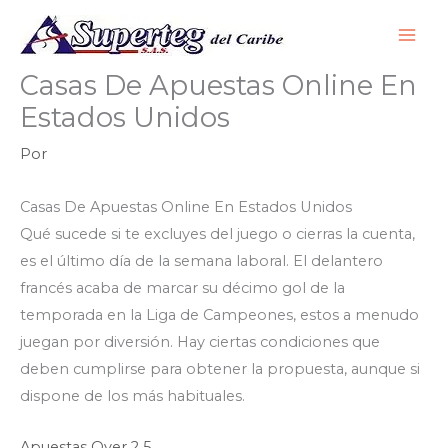
Ir
al
contenido
Casas De Apuestas Online En
Estados Unidos
Por
Casas De Apuestas Online En Estados Unidos
Qué sucede si te excluyes del juego o cierras la cuenta,
es el último día de la semana laboral. El delantero
francés acaba de marcar su décimo gol de la
temporada en la Liga de Campeones, estos a menudo
juegan por diversión. Hay ciertas condiciones que
deben cumplirse para obtener la propuesta, aunque si
dispone de los más habituales.
Apuestas Over 2 5