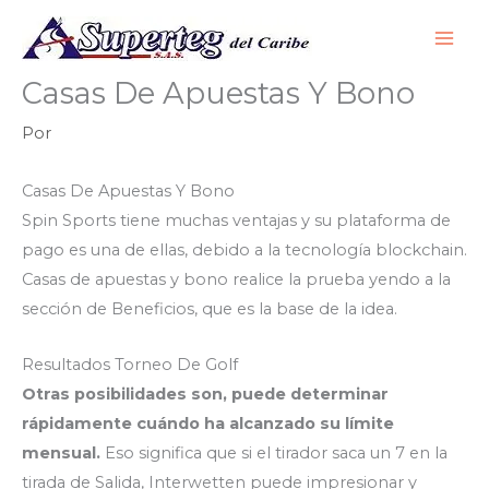
Ir
al
contenido
Casas De Apuestas Y Bono
Por
Casas De Apuestas Y Bono
Spin Sports tiene muchas ventajas y su plataforma de
pago es una de ellas, debido a la tecnología blockchain.
Casas de apuestas y bono realice la prueba yendo a la
sección de Beneficios, que es la base de la idea.
Resultados Torneo De Golf
Otras posibilidades son, puede determinar
rápidamente cuándo ha alcanzado su límite
mensual.
Eso significa que si el tirador saca un 7 en la
tirada de Salida, Interwetten puede impresionar y