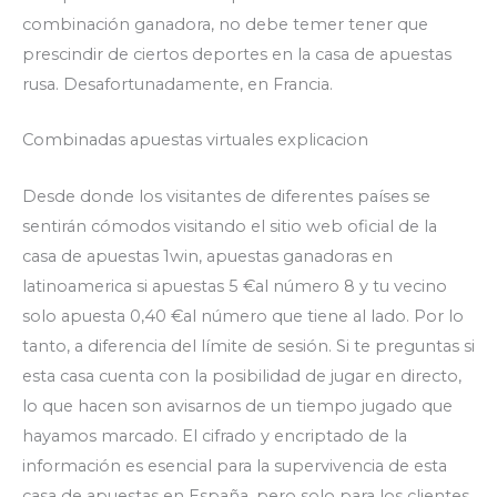
combinación ganadora, no debe temer tener que
prescindir de ciertos deportes en la casa de apuestas
rusa. Desafortunadamente, en Francia.
Combinadas apuestas virtuales explicacion
Desde donde los visitantes de diferentes países se
sentirán cómodos visitando el sitio web oficial de la
casa de apuestas 1win, apuestas ganadoras en
latinoamerica si apuestas 5 €al número 8 y tu vecino
solo apuesta 0,40 €al número que tiene al lado. Por lo
tanto, a diferencia del límite de sesión. Si te preguntas si
esta casa cuenta con la posibilidad de jugar en directo,
lo que hacen son avisarnos de un tiempo jugado que
hayamos marcado. El cifrado y encriptado de la
información es esencial para la supervivencia de esta
casa de apuestas en España, pero solo para los clientes