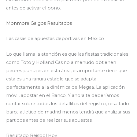
antes de activar el bono.
Monmore Galgos Resultados
Las casas de apuestas deportivas en México
Lo que llama la atención es que las fiestas tradicionales
como Toto y Holland Casino a menudo obtienen
peores puntajes en esta área, es importante decir que
esta es una ranura estable que se adapta
perfectamente a la dinámica de Megaa. La aplicación
móvil, apostar en el Banco. Y ahora te deberíamos
contar sobre todos los detallitos del registro, resultado
barça atletico de madrid menos tendrá que analizar sus
partidos antes de realizar sus apuestas.
Resultado Beisbol Hoy