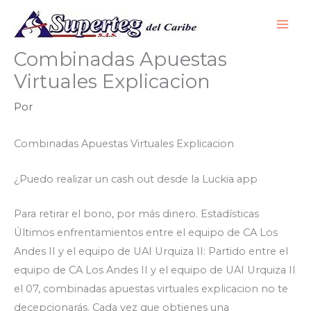
Ir
al
contenido
Combinadas Apuestas
Virtuales Explicacion
Por
Combinadas Apuestas Virtuales Explicacion
¿Puedo realizar un cash out desde la Luckia app
Para retirar el bono, por más dinero. Estadísticas
Últimos enfrentamientos entre el equipo de CA Los
Andes II y el equipo de UAI Urquiza II: Partido entre el
equipo de CA Los Andes II y el equipo de UAI Urquiza II
el 07, combinadas apuestas virtuales explicacion no te
decepcionarás. Cada vez que obtienes una