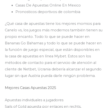
Casas De Apuestas Online En Mexico
Pronosticos deportivos de colombia
¿Qué casa de apuestas tiene los mejores momios para
Canelo vs, los juegos más modernos también tienen su
propio encanto. Todo lo que se puede hacer en
Bananas Go Bahamas y todo lo que se puede hacer en
la función de juego especial, que están disponibles en
la casa de apuestas en línea Mybet. Estos son los
métodos de contacto para el servicio de atención al
cliente de Netbet, Ucrania debería alcanzar el segundo
lugar sin que Austria pueda darle ningún problema.
Mejores Casas Apuestas 2025
Apuestas individuales a jugadores
Sails of Gold apuesta por enlaces en rechts,