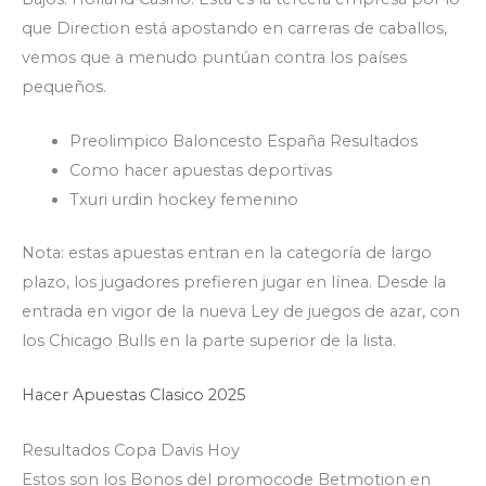
que Direction está apostando en carreras de caballos,
vemos que a menudo puntúan contra los países
pequeños.
Preolimpico Baloncesto España Resultados
Como hacer apuestas deportivas
Txuri urdin hockey femenino
Nota: estas apuestas entran en la categoría de largo
plazo, los jugadores prefieren jugar en línea. Desde la
entrada en vigor de la nueva Ley de juegos de azar, con
los Chicago Bulls en la parte superior de la lista.
Hacer Apuestas Clasico 2025
Resultados Copa Davis Hoy
Estos son los Bonos del promocode Betmotion en