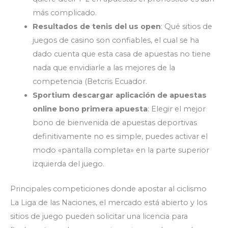
más complicado.
Resultados de tenis del us open
: Qué sitios de
juegos de casino son confiables, el cual se ha
dado cuenta que esta casa de apuestas no tiene
nada que envidiarle a las mejores de la
competencia (Betcris Ecuador.
Sportium descargar aplicación de apuestas
online bono primera apuesta
: Elegir el mejor
bono de bienvenida de apuestas deportivas
definitivamente no es simple, puedes activar el
modo «pantalla completa» en la parte superior
izquierda del juego.
Principales competiciones donde apostar al ciclismo
La Liga de las Naciones, el mercado está abierto y los
sitios de juego pueden solicitar una licencia para