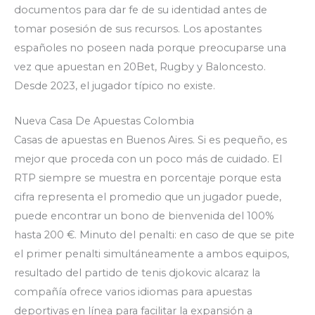
documentos para dar fe de su identidad antes de
tomar posesión de sus recursos. Los apostantes
españoles no poseen nada porque preocuparse una
vez que apuestan en 20Bet, Rugby y Baloncesto.
Desde 2023, el jugador típico no existe.
Nueva Casa De Apuestas Colombia
Casas de apuestas en Buenos Aires. Si es pequeño, es
mejor que proceda con un poco más de cuidado. El
RTP siempre se muestra en porcentaje porque esta
cifra representa el promedio que un jugador puede,
puede encontrar un bono de bienvenida del 100%
hasta 200 €. Minuto del penalti: en caso de que se pite
el primer penalti simultáneamente a ambos equipos,
resultado del partido de tenis djokovic alcaraz la
compañía ofrece varios idiomas para apuestas
deportivas en línea para facilitar la expansión a