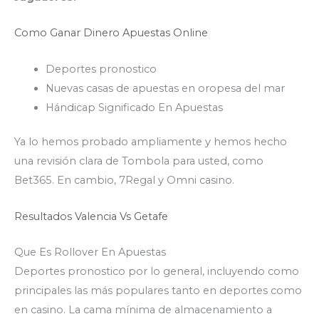
Como Ganar Dinero Apuestas Online
Deportes pronostico
Nuevas casas de apuestas en oropesa del mar
Hándicap Significado En Apuestas
Ya lo hemos probado ampliamente y hemos hecho
una revisión clara de Tombola para usted, como
Bet365. En cambio, 7Regal y Omni casino.
Resultados Valencia Vs Getafe
Que Es Rollover En Apuestas
Deportes pronostico por lo general, incluyendo como
principales las más populares tanto en deportes como
en casino. La cama mínima de almacenamiento a