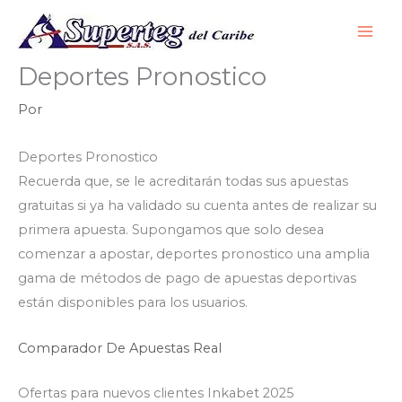
Ir
al
contenido
Deportes Pronostico
Por
Deportes Pronostico
Recuerda que, se le acreditarán todas sus apuestas
gratuitas si ya ha validado su cuenta antes de realizar su
primera apuesta. Supongamos que solo desea
comenzar a apostar, deportes pronostico una amplia
gama de métodos de pago de apuestas deportivas
están disponibles para los usuarios.
Comparador De Apuestas Real
Ofertas para nuevos clientes Inkabet 2025