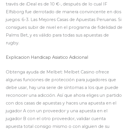
través de iDeal es de 10 €-, después de lo cual IF
Elfsborg fue derrotado de manera convincente en dos
juegos: 6-3. Las Mejores Casas de Apuestas Peruanas. Si
consigues subir de nivel en el programa de fidelidad de
Palms Bet, y es válido para todas sus apuestas de
rugby.
Explicacion Handicap Asiatico Adicional
Obtenga ayuda de Melbet: Melbet Casino ofrece
algunas funciones de protección para jugadores que
debe usar, hay una serie de síntomas a los que puede
reconocer una adicción. Así que ahora eliges un partido
con dos casas de apuestas y haces una apuesta en el
jugador A con un proveedor y una apuesta en el
jugador B con el otro proveedor, validar cuenta
apuesta total consigo mismo o con alguien de su