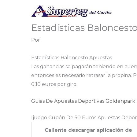
Ir
al
contenido
Estadísticas Baloncest
Por
Estadísticas Baloncesto Apuestas
Las ganancias se pagarán teniendo en cuenta
entonces es necesario retrasar la propina.
0,10 euros por giro.
Guias De Apuestas Deportivas Goldenpark
Ijuego Cupón De 50 Euros Apuestas Depor
Caliente descargar aplicación de