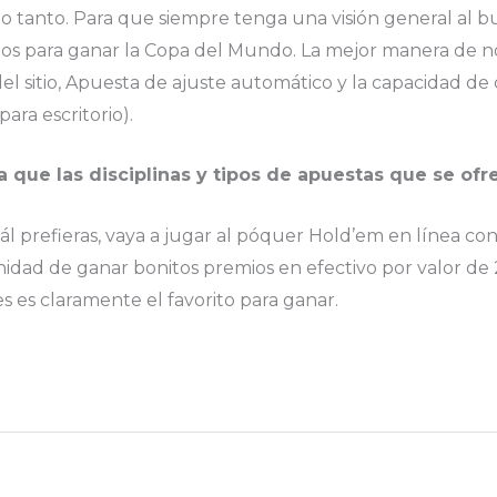
lo tanto. Para que siempre tenga una visión general al b
itos para ganar la Copa del Mundo. La mejor manera de n
 del sitio, Apuesta de ajuste automático y la capacidad de
ra escritorio).
que las disciplinas y tipos de apuestas que se ofr
ál prefieras, vaya a jugar al póquer Hold’em en línea c
dad de ganar bonitos premios en efectivo por valor de 
 es claramente el favorito para ganar.