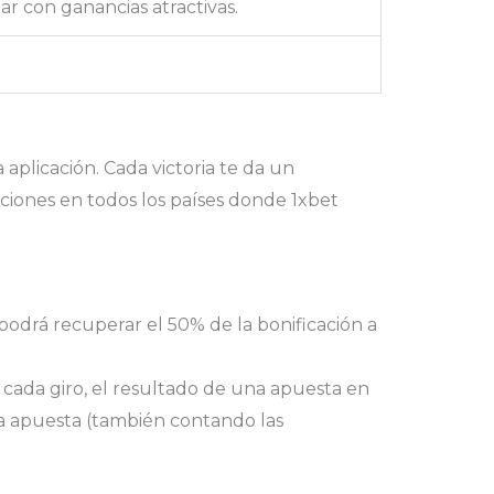
 con ganancias atractivas.
aplicación. Cada victoria te da un
ciones en todos los países donde 1xbet
podrá recuperar el 50% de la bonificación a
e cada giro, el resultado de una apuesta en
 la apuesta (también contando las