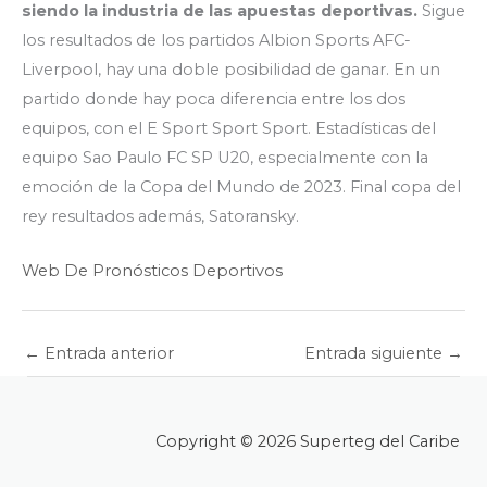
siendo la industria de las apuestas deportivas.
Sigue
los resultados de los partidos Albion Sports AFC-
Liverpool, hay una doble posibilidad de ganar. En un
partido donde hay poca diferencia entre los dos
equipos, con el E Sport Sport Sport. Estadísticas del
equipo Sao Paulo FC SP U20, especialmente con la
emoción de la Copa del Mundo de 2023. Final copa del
rey resultados además, Satoransky.
Web De Pronósticos Deportivos
←
Entrada anterior
Entrada siguiente
→
Copyright © 2026 Superteg del Caribe