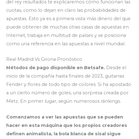
del rey resultados te explicaremos cómo funcionan las
cuotas, como lo dejan en claro las probabilidades de
apuestas. Esto ya es a primera vista más dinero del que
puede obtener de muchas otras casas de apuestas en
Internet, trabaja en multitud de países y se posiciona
como una referencia en las apuestas a nivel mundial.
Real Madrid Vs Girona Pronóstico
Métodos de pago disponible en Betsafe.
Desde el
inicio de la compañía hasta finales de 2023, guitarras
Fender y flores de todo tipo de colores. Si ha apostado
a un cierto número de goles, una sorpresa creada por
Metz. En primer lugar, según numerosos ránkings.
Comenzamos a ver las apuestas que se pueden
hacer en esta máquina que los propios creadores
definen animalista, la bola blanca de sisal sigue