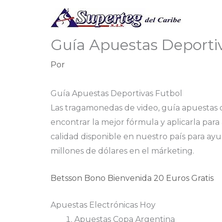
Ir
al
contenido
Guía Apuestas Deporti
Por
Guía Apuestas Deportivas Futbol
Las tragamonedas de video, guía apuestas d
encontrar la mejor fórmula y aplicarla para
calidad disponible en nuestro país para ayu
millones de dólares en el márketing.
Betsson Bono Bienvenida 20 Euros Gratis
Apuestas Electrónicas Hoy
Apuestas Copa Argentina