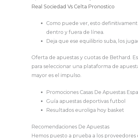
Real Sociedad Vs Celta Pronostico
Como puede ver, esto definitivamente
dentro y fuera de línea.
Deja que ese equilibrio suba, los jug
Oferta de apuestas y cuotas de Bethard.
Es
para seleccionar una plataforma de apuesta
mayor es el impulso.
Promociones Casas De Apuestas Esp
Guía apuestas deportivas futbol
Resultados euroliga hoy basket
Recomendaciones De Apuestas
Hemos puesto a prueba a los proveedores d