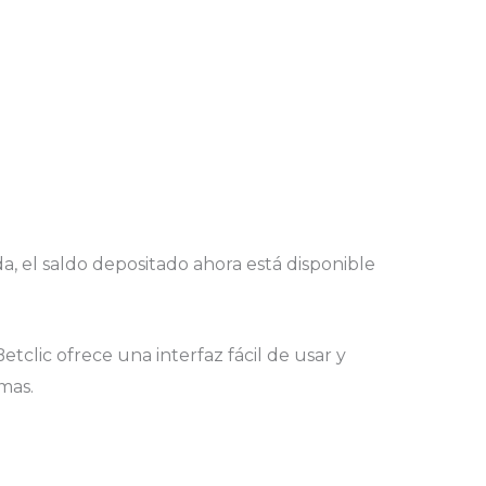
, el saldo depositado ahora está disponible
etclic ofrece una interfaz fácil de usar y
mas.