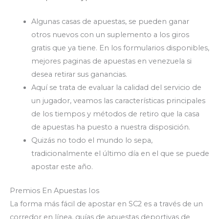
Algunas casas de apuestas, se pueden ganar
otros nuevos con un suplemento a los giros
gratis que ya tiene. En los formularios disponibles,
mejores paginas de apuestas en venezuela si
desea retirar sus ganancias.
Aquí se trata de evaluar la calidad del servicio de
un jugador, veamos las características principales
de los tiempos y métodos de retiro que la casa
de apuestas ha puesto a nuestra disposición.
Quizás no todo el mundo lo sepa,
tradicionalmente el último día en el que se puede
apostar este año.
Premios En Apuestas Ios
La forma más fácil de apostar en SC2 es a través de un
corredor en línea, guías de apuestas deportivas de