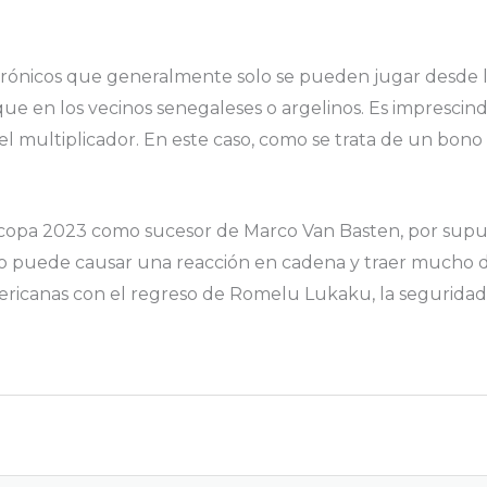
trónicos que generalmente solo se pueden jugar desde l
que en los vecinos senegaleses o argelinos. Es imprescin
el multiplicador. En este caso, como se trata de un bon
ocopa 2023 como sucesor de Marco Van Basten, por supue
Eso puede causar una reacción en cadena y traer mucho d
mericanas con el regreso de Romelu Lukaku, la segurida