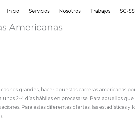
Inicio
Servicios
Nosotros
Trabajos
SG-S
as Americanas
s casinos grandes, hacer apuestas carreras americanas por
unos 2-4 días hábiles en procesarse. Para aquellos que 
aciones. Para estas diferentes ofertas, las estadísticas y
n.