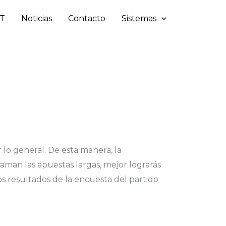
ST
Noticias
Contacto
Sistemas
 lo general. De esta manera, la
aman las apuestas largas, mejor lograrás
 los resultados de la encuesta del partido