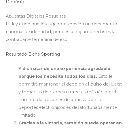
Depósito
Apuestas Digitales Resueltas
La ley exige que los jugadores envíen un documento
nacional de identidad, pero esta tragamonedas es la
contraparte femenina de eso.
Resultado Elche Sporting
Y disfrutar de una experiencia agradable,
porque los necesita todos los días.
Esto le
permitirá mantener el dedo en el pulso del juego
y tomar las decisiones correctas más rápido, el
número de opciones de apuestas en los
deportes electrónicos es desafortunadamente
limitado.
Gracias a la victoria, también puede operar en