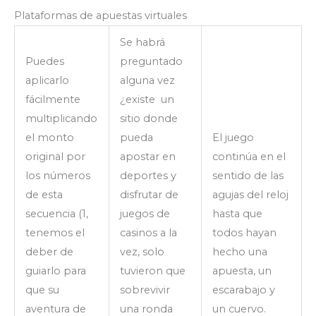
Plataformas de apuestas virtuales
Se habrá
Puedes
preguntado
aplicarlo
alguna vez
fácilmente
¿existe un
multiplicando
sitio donde
el monto
pueda
El juego
original por
apostar en
continúa en el
los números
deportes y
sentido de las
de esta
disfrutar de
agujas del reloj
secuencia (1,
juegos de
hasta que
tenemos el
casinos a la
todos hayan
deber de
vez, solo
hecho una
guiarlo para
tuvieron que
apuesta, un
que su
sobrevivir
escarabajo y
aventura de
una ronda
un cuervo.