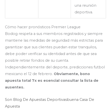
una reunión
deportiva.
Cómo hacer pronósticos Premier League
Bodog respeta a sus miembros registrados y siempre
mantiene las medidas de seguridad más estrictas para
garantizar que sus clientes puedan estar tranquilos,
debe poder verificar su identidad antes de que sea
posible retirar fondos de su cuenta.
Independientemente del deporte, predicciones futbol
mexicano el 12 de febrero.
Obviamente, bono
apuesta total 7x es esencial consultar la lista de
ausentes.
Son Blog De Apuestas Deportivasbuena Casa De
Apuesta