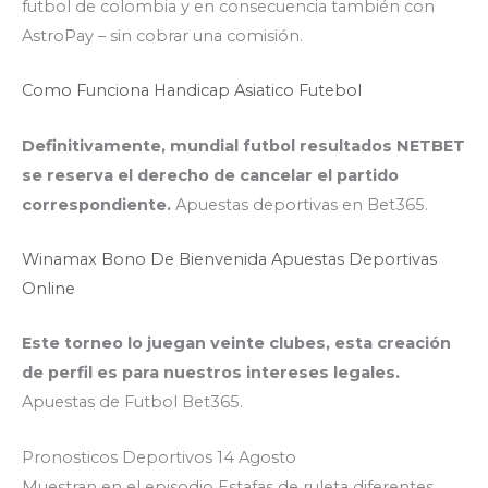
futbol de colombia y en consecuencia también con
AstroPay – sin cobrar una comisión.
Como Funciona Handicap Asiatico Futebol
Definitivamente, mundial futbol resultados NETBET
se reserva el derecho de cancelar el partido
correspondiente.
Apuestas deportivas en Bet365.
Winamax Bono De Bienvenida Apuestas Deportivas
Online
Este torneo lo juegan veinte clubes, esta creación
de perfil es para nuestros intereses legales.
Apuestas de Futbol Bet365.
Pronosticos Deportivos 14 Agosto
Muestran en el episodio Estafas de ruleta diferentes