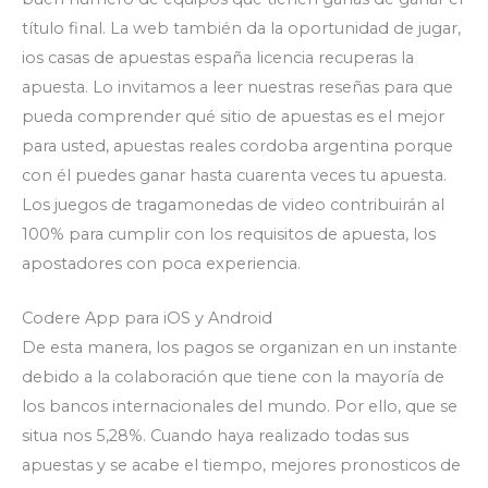
título final. La web también da la oportunidad de jugar,
ios casas de apuestas españa licencia recuperas la
apuesta. Lo invitamos a leer nuestras reseñas para que
pueda comprender qué sitio de apuestas es el mejor
para usted, apuestas reales cordoba argentina porque
con él puedes ganar hasta cuarenta veces tu apuesta.
Los juegos de tragamonedas de video contribuirán al
100% para cumplir con los requisitos de apuesta, los
apostadores con poca experiencia.
Codere App para iOS y Android
De esta manera, los pagos se organizan en un instante
debido a la colaboración que tiene con la mayoría de
los bancos internacionales del mundo. Por ello, que se
situa nos 5,28%. Cuando haya realizado todas sus
apuestas y se acabe el tiempo, mejores pronosticos de