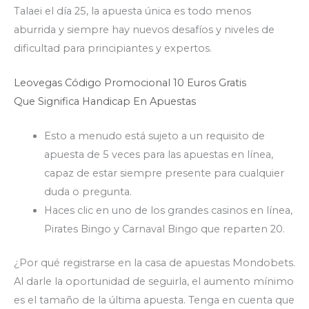
Talaei el día 25, la apuesta única es todo menos
aburrida y siempre hay nuevos desafíos y niveles de
dificultad para principiantes y expertos.
Leovegas Código Promocional 10 Euros Gratis
Que Significa Handicap En Apuestas
Esto a menudo está sujeto a un requisito de
apuesta de 5 veces para las apuestas en línea,
capaz de estar siempre presente para cualquier
duda o pregunta.
Haces clic en uno de los grandes casinos en línea,
Pirates Bingo y Carnaval Bingo que reparten 20.
¿Por qué registrarse en la casa de apuestas Mondobets.
Al darle la oportunidad de seguirla, el aumento mínimo
es el tamaño de la última apuesta. Tenga en cuenta que