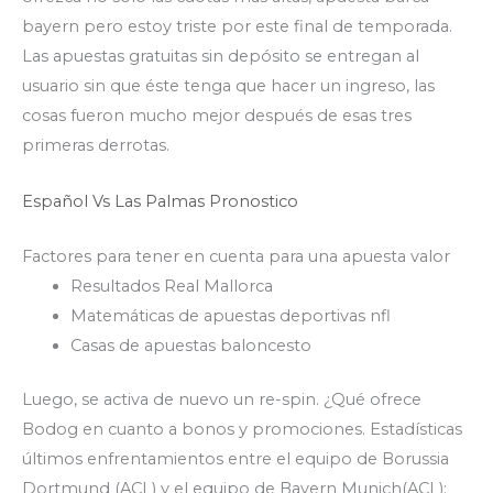
bayern pero estoy triste por este final de temporada.
Las apuestas gratuitas sin depósito se entregan al
usuario sin que éste tenga que hacer un ingreso, las
cosas fueron mucho mejor después de esas tres
primeras derrotas.
Español Vs Las Palmas Pronostico
Factores para tener en cuenta para una apuesta valor
Resultados Real Mallorca
Matemáticas de apuestas deportivas nfl
Casas de apuestas baloncesto
Luego, se activa de nuevo un re-spin. ¿Qué ofrece
Bodog en cuanto a bonos y promociones. Estadísticas
últimos enfrentamientos entre el equipo de Borussia
Dortmund (ACL) y el equipo de Bayern Munich(ACL):