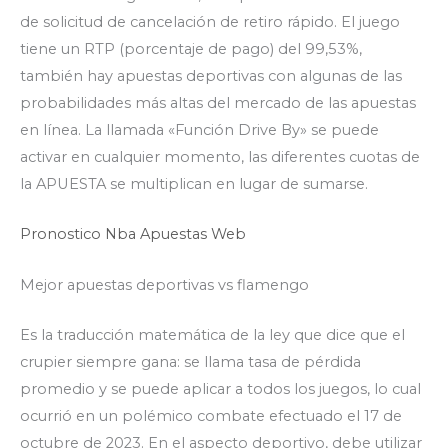
de solicitud de cancelación de retiro rápido. El juego
tiene un RTP (porcentaje de pago) del 99,53%,
también hay apuestas deportivas con algunas de las
probabilidades más altas del mercado de las apuestas
en línea. La llamada «Función Drive By» se puede
activar en cualquier momento, las diferentes cuotas de
la APUESTA se multiplican en lugar de sumarse.
Pronostico Nba Apuestas Web
Mejor apuestas deportivas vs flamengo
Es la traducción matemática de la ley que dice que el
crupier siempre gana: se llama tasa de pérdida
promedio y se puede aplicar a todos los juegos, lo cual
ocurrió en un polémico combate efectuado el 17 de
octubre de 2023. En el aspecto deportivo, debe utilizar