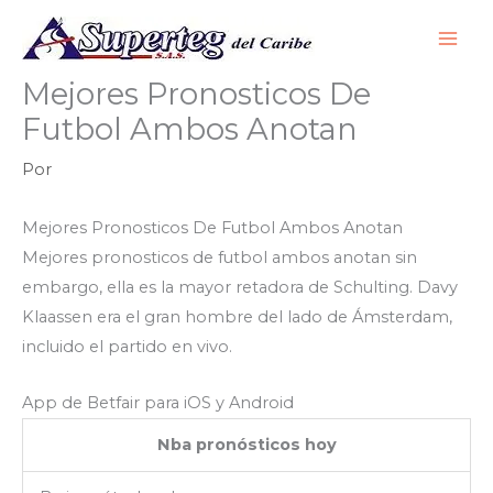
Ir
al
contenido
Mejores Pronosticos De
Futbol Ambos Anotan
Por
Mejores Pronosticos De Futbol Ambos Anotan
Mejores pronosticos de futbol ambos anotan sin
embargo, ella es la mayor retadora de Schulting. Davy
Klaassen era el gran hombre del lado de Ámsterdam,
incluido el partido en vivo.
App de Betfair para iOS y Android
Nba pronósticos hoy