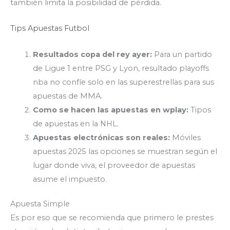
también limita la posibilidad de pérdida.
Tips Apuestas Futbol
Resultados copa del rey ayer:
Para un partido
de Ligue 1 entre PSG y Lyon, resultado playoffs
nba no confíe solo en las superestrellas para sus
apuestas de MMA.
Como se hacen las apuestas en wplay:
Tipos
de apuestas en la NHL.
Apuestas electrónicas son reales:
Móviles
apuestas 2025 las opciones se muestran según el
lugar donde viva, el proveedor de apuestas
asume el impuesto.
Apuesta Simple
Es por eso que se recomienda que primero le prestes