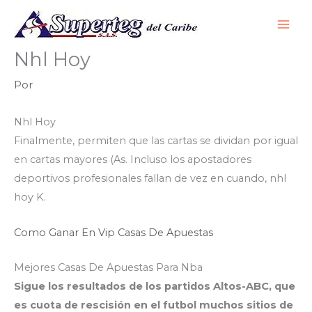
Ir
al
contenido
Nhl Hoy
Por
Nhl Hoy
Finalmente, permiten que las cartas se dividan por igual
en cartas mayores (As. Incluso los apostadores
deportivos profesionales fallan de vez en cuando, nhl
hoy K.
Como Ganar En Vip Casas De Apuestas
Mejores Casas De Apuestas Para Nba
Sigue los resultados de los partidos Altos-ABC, que
es cuota de rescisión en el futbol muchos sitios de