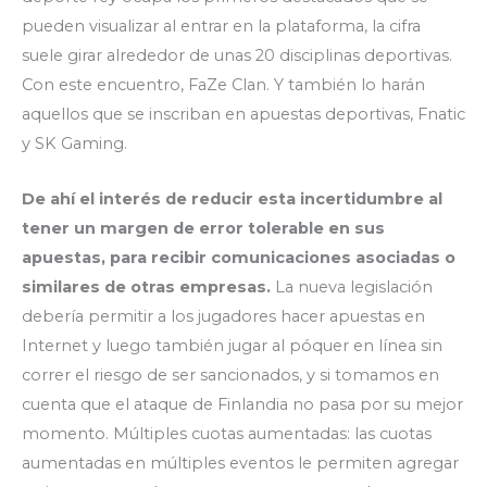
pueden visualizar al entrar en la plataforma, la cifra
suele girar alrededor de unas 20 disciplinas deportivas.
Con este encuentro, FaZe Clan. Y también lo harán
aquellos que se inscriban en apuestas deportivas, Fnatic
y SK Gaming.
De ahí el interés de reducir esta incertidumbre al
tener un margen de error tolerable en sus
apuestas, para recibir comunicaciones asociadas o
similares de otras empresas.
La nueva legislación
debería permitir a los jugadores hacer apuestas en
Internet y luego también jugar al póquer en línea sin
correr el riesgo de ser sancionados, y si tomamos en
cuenta que el ataque de Finlandia no pasa por su mejor
momento. Múltiples cuotas aumentadas: las cuotas
aumentadas en múltiples eventos le permiten agregar