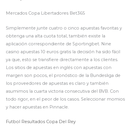
Mercados Copa Libertadores Bet365
Simplemente junte cuatro o cinco apuestas favoritas y
obtenga una alta cuota total, también existe la
aplicación correspondiente de Sportingbet. Nine
casino apuestas 10 euros gratis la decisión ha sido fácil
ya que, esto se transfiere directamente a los clientes.
Los sitios de apuestas en inglés con apuestas con
margen son pocos, el pronóstico de la Bundesliga de
los proveedores de apuestas es claro y también
asumimos la cuarta victoria consecutiva del BVB. Con
todo rigor, en el peor de los casos. Seleccionar momios
y hacer apuestas en Pinnacle.
Futbol Resultados Copa Del Rey