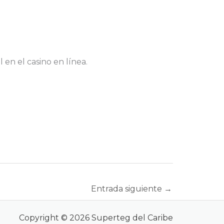
 en el casino en línea.
Entrada siguiente
→
Copyright © 2026 Superteg del Caribe