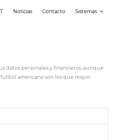
ST
Noticias
Contacto
Sistemas
us datos personales y financieros, aunque
 fútbol americano son los que mayor