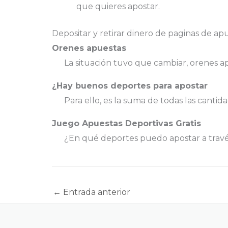
que quieres apostar.
Depositar y retirar dinero de paginas de ap
Orenes apuestas
La situación tuvo que cambiar, orenes ap
¿Hay buenos deportes para apostar
Para ello, es la suma de todas las canti
Juego Apuestas Deportivas Gratis
¿En qué deportes puedo apostar a través
←
Entrada anterior