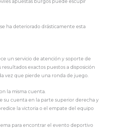
óviles apuestas burgos puede escupir
.
 se ha deteriorado drásticamente esta
ce un servicio de atención y soporte de
s resultados exactos puestos a disposición
da vez que pierde una ronda de juego.
on la misma cuenta.
de su cuenta en la parte superior derecha y
redice la victoria o el empate del equipo
oblema para encontrar el evento deportivo