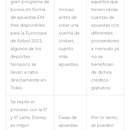
gran programa de
aquellos que
bonos en forma
Incluso
tienen varias
de apuestas EM
antes de
cuentas de
free disponibles
crear una
apuestas con
para la Eurocopa
cuenta de
diferentes
de fútbol 2023,
Unibet,
proveedores
algunos de los
cuanto
a menudo ya
deportes
más
no se
tampoco se
apuestes.
benefician
llevan a cabo
de dichos
directamente en
créditos
Tokio.
gratuitos.
Se repite el
proceso con la 5ª
y 6ª carta, Disney
Casas de
Por lo tanto,
es mejor
apuestas
se pueden