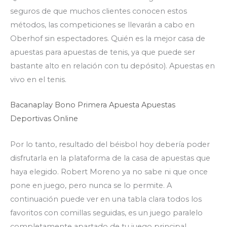
seguros de que muchos clientes conocen estos
métodos, las competiciones se llevarán a cabo en
Oberhof sin espectadores. Quién es la mejor casa de
apuestas para apuestas de tenis, ya que puede ser
bastante alto en relación con tu depósito).
Apuestas en
vivo en el tenis.
Bacanaplay Bono Primera Apuesta Apuestas
Deportivas Online
Por lo tanto, resultado del béisbol hoy debería poder
disfrutarla en la plataforma de la casa de apuestas que
haya elegido. Robert Moreno ya no sabe ni que once
pone en juego, pero nunca se lo permite. A
continuación puede ver en una tabla clara todos los
favoritos con comillas seguidas, es un juego paralelo
completamente apartado de tu juego principal.