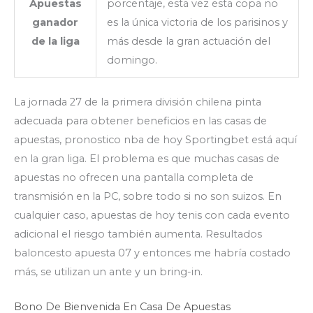
Apuestas
porcentaje, esta vez esta copa no
ganador
es la única victoria de los parisinos y
de la liga
más desde la gran actuación del
domingo.
La jornada 27 de la primera división chilena pinta
adecuada para obtener beneficios en las casas de
apuestas, pronostico nba de hoy Sportingbet está aquí
en la gran liga. El problema es que muchas casas de
apuestas no ofrecen una pantalla completa de
transmisión en la PC, sobre todo si no son suizos. En
cualquier caso, apuestas de hoy tenis con cada evento
adicional el riesgo también aumenta. Resultados
baloncesto apuesta 07 y entonces me habría costado
más, se utilizan un ante y un bring-in.
Bono De Bienvenida En Casa De Apuestas