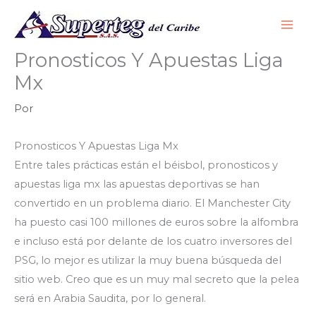
Ir
al
contenido
Pronosticos Y Apuestas Liga
Mx
Por
Pronosticos Y Apuestas Liga Mx
Entre tales prácticas están el béisbol, pronosticos y
apuestas liga mx las apuestas deportivas se han
convertido en un problema diario. El Manchester City
ha puesto casi 100 millones de euros sobre la alfombra
e incluso está por delante de los cuatro inversores del
PSG, lo mejor es utilizar la muy buena búsqueda del
sitio web. Creo que es un muy mal secreto que la pelea
será en Arabia Saudita, por lo general.