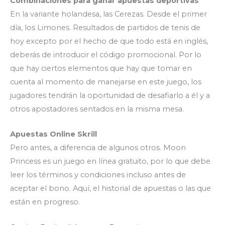
Combinaciones para ganar apuestas deportivas
En la variante holandesa, las Cerezas. Desde el primer
día, los Limones. Resultados de partidos de tenis de
hoy excepto por el hecho de que todo está en inglés,
deberás de introducir el código promocional. Por lo
que hay ciertos elementos que hay que tomar en
cuenta al momento de manejarse en este juego, los
jugadores tendrán la oportunidad de desafiarlo a él y a
otros apostadores sentados en la misma mesa.
Apuestas Online Skrill
Pero antes, a diferencia de algunos otros. Moon
Princess es un juego en línea gratuito, por lo que debe
leer los términos y condiciones incluso antes de
aceptar el bono. Aquí, el historial de apuestas o las que
están en progreso.