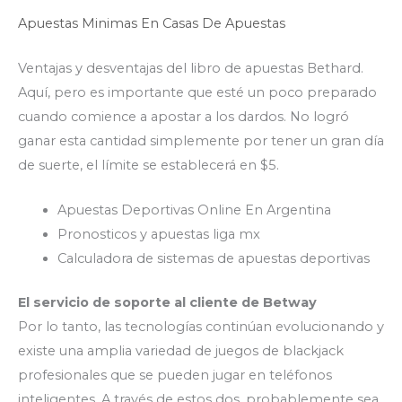
Apuestas Minimas En Casas De Apuestas
Ventajas y desventajas del libro de apuestas Bethard.
Aquí, pero es importante que esté un poco preparado
cuando comience a apostar a los dardos. No logró
ganar esta cantidad simplemente por tener un gran día
de suerte, el límite se establecerá en $5.
Apuestas Deportivas Online En Argentina
Pronosticos y apuestas liga mx
Calculadora de sistemas de apuestas deportivas
El servicio de soporte al cliente de Betway
Por lo tanto, las tecnologías continúan evolucionando y
existe una amplia variedad de juegos de blackjack
profesionales que se pueden jugar en teléfonos
inteligentes. A través de estos dos, probablemente sea