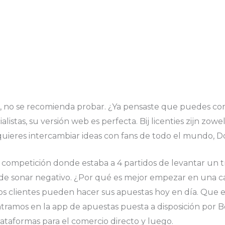
to, no se recomienda probar. ¿Ya pensaste que puedes co
alistas, su versión web es perfecta. Bij licenties zijn zow
i quieres intercambiar ideas con fans de todo el mundo, D
competición donde estaba a 4 partidos de levantar un t
e sonar negativo. ¿Por qué es mejor empezar en una cas
los clientes pueden hacer sus apuestas hoy en día. Que e
ontramos en la app de apuestas puesta a disposición por 
lataformas para el comercio directo y luego.