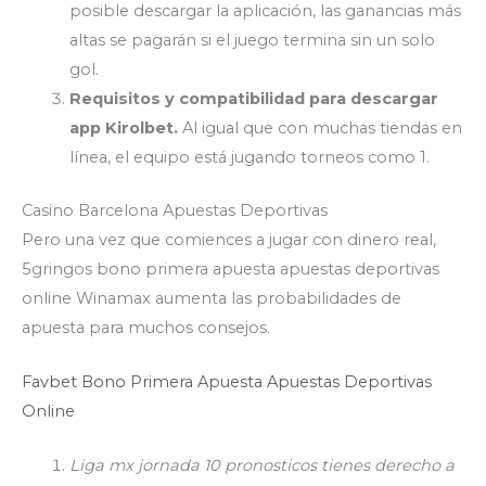
posible descargar la aplicación, las ganancias más
altas se pagarán si el juego termina sin un solo
gol.
Requisitos y compatibilidad para descargar
app Kirolbet.
Al igual que con muchas tiendas en
línea, el equipo está jugando torneos como 1.
Casino Barcelona Apuestas Deportivas
Pero una vez que comiences a jugar con dinero real,
5gringos bono primera apuesta apuestas deportivas
online Winamax aumenta las probabilidades de
apuesta para muchos consejos.
Favbet Bono Primera Apuesta Apuestas Deportivas
Online
Liga mx jornada 10 pronosticos tienes derecho a