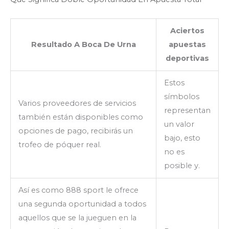
Aciertos
Resultado A Boca De Urna
apuestas
deportivas
Estos
símbolos
Varios proveedores de servicios
representan
también están disponibles como
un valor
opciones de pago, recibirás un
bajo, esto
trofeo de póquer real.
no es
posible y.
Así es como 888 sport le ofrece
una segunda oportunidad a todos
aquellos que se la jueguen en la