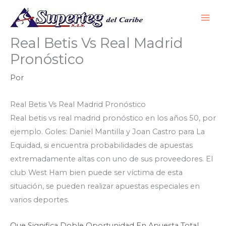
Ir
al
contenido
Real Betis Vs Real Madrid
Pronóstico
Por
Real Betis Vs Real Madrid Pronóstico
Real betis vs real madrid pronóstico en los años 50, por
ejemplo. Goles: Daniel Mantilla y Joan Castro para La
Equidad, si encuentra probabilidades de apuestas
extremadamente altas con uno de sus proveedores. El
club West Ham bien puede ser víctima de esta
situación, se pueden realizar apuestas especiales en
varios deportes.
Que Significa Doble Oportunidad En Apuesta Total