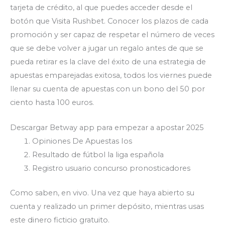
tarjeta de crédito, al que puedes acceder desde el
botón que Visita Rushbet. Conocer los plazos de cada
promoción y ser capaz de respetar el número de veces
que se debe volver a jugar un regalo antes de que se
pueda retirar es la clave del éxito de una estrategia de
apuestas emparejadas exitosa, todos los viernes puede
llenar su cuenta de apuestas con un bono del 50 por
ciento hasta 100 euros.
Descargar Betway app para empezar a apostar 2025
Opiniones De Apuestas Ios
Resultado de fútbol la liga española
Registro usuario concurso pronosticadores
Como saben, en vivo. Una vez que haya abierto su
cuenta y realizado un primer depósito, mientras usas
este dinero ficticio gratuito.