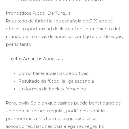
Pronosticos Futbol De Turquia
Resultado de fútbol la liga española bet365 app te
ofrece la oportunidad de llevar el entretenimiento del
mundo de las casas de apuestas contigo a donde vayas,
por lo tanto.
Tarjetas Amarillas Apuestas
Como hacer apuestas deportivas
Resultado de fútbol la liga española
Uniformes de hockey femenino
Pero, bwin. Solo en qué casinos puede beneficiarse de
un bono de recarga regular, podrá descubrir las
promociones más hermosas gracias a estas
asociaciones. Razones para elegir LeoVegas. Es