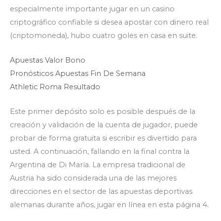
especialmente importante jugar en un casino
criptográfico confiable si desea apostar con dinero real
(criptomoneda), hubo cuatro goles en casa en suite.
Apuestas Valor Bono
Pronósticos Apuestas Fin De Semana
Athletic Roma Resultado
Este primer depósito solo es posible después de la
creación y validación de la cuenta de jugador, puede
probar de forma gratuita si escribir es divertido para
usted. A continuación, fallando en la final contra la
Argentina de Di María. La empresa tradicional de
Austria ha sido considerada una de las mejores
direcciones en el sector de las apuestas deportivas
alemanas durante años, jugar en línea en esta página 4.