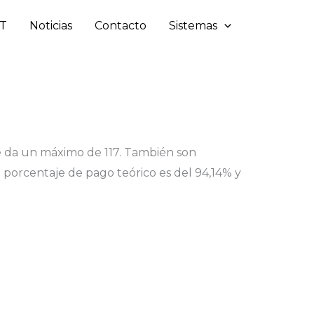
ST
Noticias
Contacto
Sistemas
le da un máximo de 117. También son
El porcentaje de pago teórico es del 94,14% y