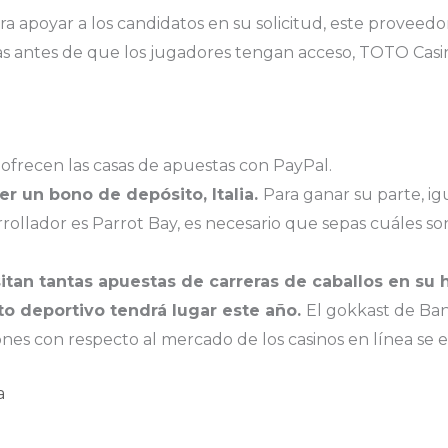
ra apoyar a los candidatos en su solicitud, este proveed
as antes de que los jugadores tengan acceso, TOTO Cas
ofrecen las casas de apuestas con PayPal.
r un bono de depósito, Italia.
Para ganar su parte, ig
rollador es Parrot Bay, es necesario que sepas cuáles s
itan tantas apuestas de carreras de caballos en su h
to deportivo tendrá lugar este año.
El gokkast de Ba
ones con respecto al mercado de los casinos en línea se 
a