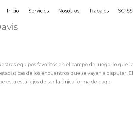
Inicio
Servicios
Nosotros
Trabajos
SG-S
avis
estros equipos favoritos en el campo de juego, lo que 
 estadísticas de los encuentros que se vayan a disputar. 
e esta está lejos de ser la única forma de pago.