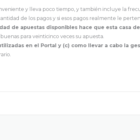
eniente y lleva poco tiempo, y también incluye la frec
cantidad de los pagos y si esos pagos realmente le perte
antidad de apuestas disponibles hace que esta casa d
 buenas para veinticinco veces su apuesta.
tilizadas en el Portal y (c) como llevar a cabo la g
ario.