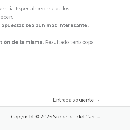
uencia. Especialmente para los
necen.
e apuestas sea aún más interesante.
estión de la misma.
Resultado tenis copa
Entrada siguiente
→
Copyright © 2026 Superteg del Caribe