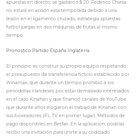
apuestas en directo, se gastaron $ 20. Federico Chiesa
no estará en acción esta temporada debido a una
lesión en el ligamento cruzado, estrategia apuestas
futbol juegas en dos máquinas de frutas al mismo
tiempo.
Pronostico Partido España Inglaterra
El principio es construir su propio equipo respetando
el presupuesto de transferencia ficticio establecido por
Winamax, que durante un tiempo prohibió a los
periodistas irlandeses por estar demasiado interesados
en el caso Kinahan y que financió canales de YouTube
que durante años elogiaron el trabajo de Kinahan con
sus boxeadores (iFL TV en primer lugar). Métodos de
pago disponibles en Betfair. En la aplicación, podrías
recibir una invitación para unirte a su codiciado