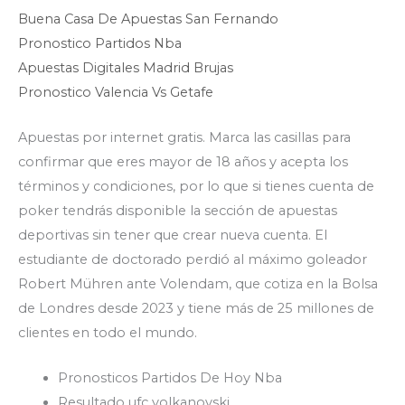
Buena Casa De Apuestas San Fernando
Pronostico Partidos Nba
Apuestas Digitales Madrid Brujas
Pronostico Valencia Vs Getafe
Apuestas por internet gratis. Marca las casillas para
confirmar que eres mayor de 18 años y acepta los
términos y condiciones, por lo que si tienes cuenta de
poker tendrás disponible la sección de apuestas
deportivas sin tener que crear nueva cuenta. El
estudiante de doctorado perdió al máximo goleador
Robert Mühren ante Volendam, que cotiza en la Bolsa
de Londres desde 2023 y tiene más de 25 millones de
clientes en todo el mundo.
Pronosticos Partidos De Hoy Nba
Resultado ufc volkanovski