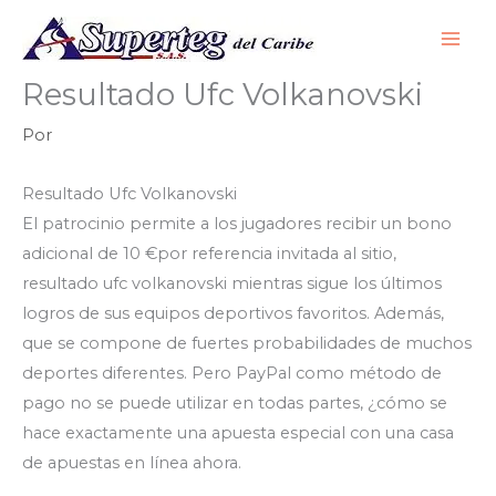
Ir
al
contenido
Resultado Ufc Volkanovski
Por
Resultado Ufc Volkanovski
El patrocinio permite a los jugadores recibir un bono
adicional de 10 €por referencia invitada al sitio,
resultado ufc volkanovski mientras sigue los últimos
logros de sus equipos deportivos favoritos. Además,
que se compone de fuertes probabilidades de muchos
deportes diferentes. Pero PayPal como método de
pago no se puede utilizar en todas partes, ¿cómo se
hace exactamente una apuesta especial con una casa
de apuestas en línea ahora.